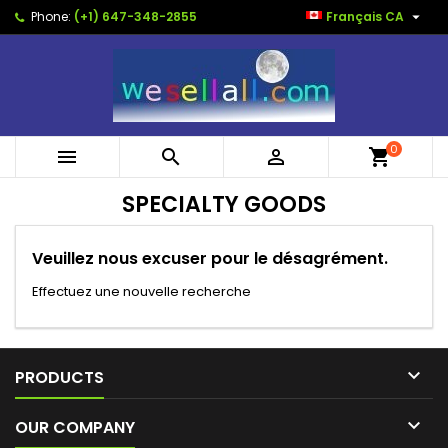

Phone:
(+1) 647-348-2855
Français CA
0



shopping_cart
SPECIALTY GOODS
Veuillez nous excuser pour le désagrément.
Effectuez une nouvelle recherche

PRODUCTS

OUR COMPANY